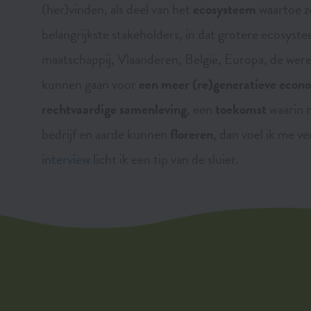
(her)vinden, als deel van het
ecosysteem
waartoe z
belangrijkste stakeholders, in dat grotere ecosyst
maatschappij, Vlaanderen, België, Europa, de werel
kunnen gaan voor
een meer (re)generatieve econ
rechtvaardige samenleving
, een
toekomst
waarin m
bedrijf en aarde kunnen
floreren
, dan voel ik me ve
interview
licht ik een tip van de sluier.