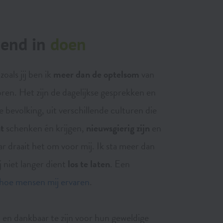
dend in
doen
oals jij ben ik
meer dan de
optelsom
van
oren. Het zijn de dagelijkse gesprekken en
 bevolking, uit verschillende culturen die
t
schenken én krijgen,
nieuwsgierig zijn
en
aar draait het om voor mij. Ik sta meer dan
 niet langer dient
los te laten
. Een
 hoe mensen mij ervaren
.
 en dankbaar te zijn voor hun geweldige