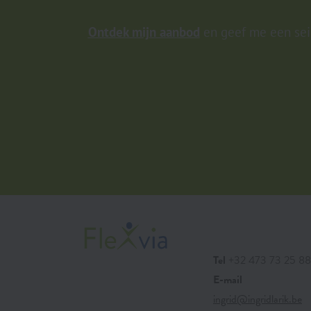
Ontdek mijn aanbod
en geef me een sein
Tel
+32 473 73 25 88
E-mail
ingrid@ingridlarik.be