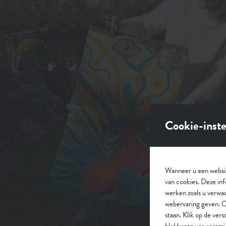
Cookie-inste
Wanneer u een websit
van cookies. Deze inf
werken zoals u verwac
webervaring geven. O
staan. Klik op de ver