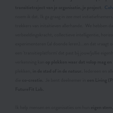
transitietraject van je organisatie, je project
.
Cohe
noem ik dat. Ik ga graag in zee met initiatiefneme
trekkers van initaitieven allerhande. We hebben da
verbeeldingskracht, collectieve intelligentie, hori
experimenteren (al doende leren)...en dat vraagt 
een 'transitieplatform' dat past bij jouw/jullie eigen
verkenning kan
op plekken waar dat volop mag en
plekken,
in de stad of in de natuur.
Iedereen en all
die
co-creatie.
Je bent deelnemer in
een Living (P
FutureFit Lab.
Ik help mensen en organisaties om hun
eigen stem,