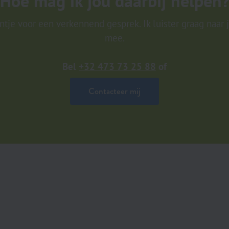
Hoe mag ik jou daarbij helpen
tje voor een verkennend gesprek. Ik luister graag naar
mee.
Bel
+32 473 73 25 88
of
Contacteer mij