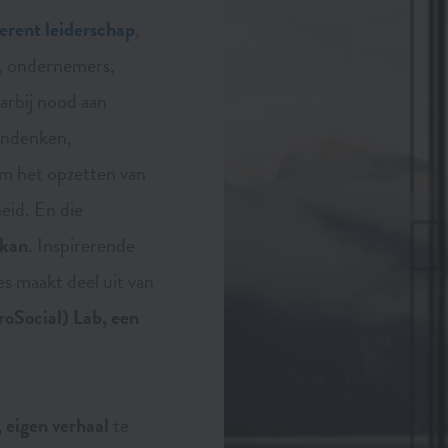
rent leiderschap
,
rs, ondernemers,
arbij nood aan
zondenken,
om het opzetten van
heid. En die
 kan
. Inspirerende
es maakt deel uit van
roSocial) Lab, een
 eigen verhaal
te