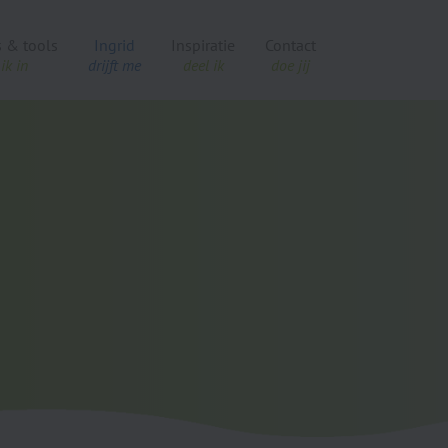
s & tools
Ingrid
Inspiratie
Contact
ik in
drijft me
deel ik
doe jij