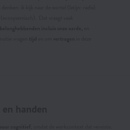
denken: ik kijk naar de wortel (latijn:
radix
)
 (ecosysemisch). Dat vraagt vaak
 belanghebbenden incluis onze aarde,
en
nsitie vragen
tijd
en om
vertragen
in deze
en handen
puur cognitief
, omdat de werkcontext dat vereiste.