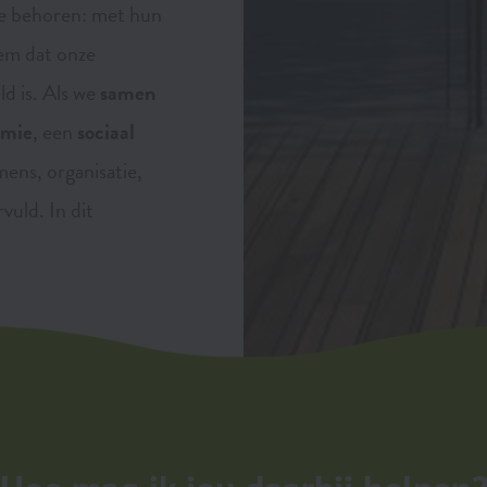
e behoren: met hun
eem dat onze
d is. Als we
samen
omie
, een
sociaal
ens, organisatie,
rvuld. In dit