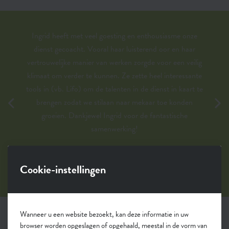
Ingrid heeft met veel goesting en enthousiasme onze
dienst gecoacht. Vooral haar luisterend oor en haar
vertrouwelijke manier van werken zorgde voor een veilig
klimaat om verder te kunnen. Ze zette heel interessante
tools in (vb. Lifo) om de talenten in de dienst in kaart te
brengen zodat we stilaan naar mekaar toe konden
groeien. Dankjewel Ingrid voor de fantastische
samenwerking!
Elke Wambac, Instituut voor Natuur en Bosonderzoek
Cookie-instellingen
Wanneer u een website bezoekt, kan deze informatie in uw
browser worden opgeslagen of opgehaald, meestal in de vorm van