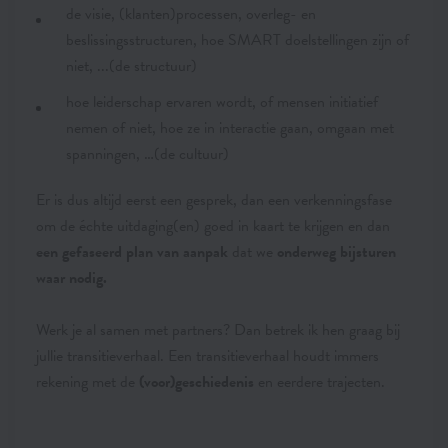
de visie, (klanten)processen, overleg- en
beslissingsstructuren, hoe SMART doelstellingen zijn of
niet, ...(de structuur)
hoe leiderschap ervaren wordt, of mensen initiatief
nemen of niet, hoe ze in interactie gaan, omgaan met
spanningen, …(de cultuur)
Er is dus altijd eerst een gesprek, dan een verkenningsfase
om de échte uitdaging(en) goed in kaart te krijgen en dan
een gefaseerd plan van aanpak
dat we
onderweg bijsturen
waar nodig.
Werk je al samen met partners? Dan betrek ik hen graag bij
jullie transitieverhaal. Een transitieverhaal houdt immers
rekening met de
(voor)geschiedenis
en eerdere trajecten.