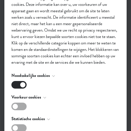
cookies. Deze informatie kan over u, uw voorkeuren of uw
apparaat gaan en wordt meestal gebruikt om de site te laten
werken zoals u verwacht. De informatie identificeert u meestal
niet direct, maar het kan u een meer gepersonaliseerde
webervaring geven. Omdat we uw recht op privacy respecteren,
kunt u ervoor kiezen bepaalde soorten cookies niet toe te staan.
Klik op de verschillende categorie koppen om meer te weten te
komen en de standaardinstellingen te wijzigen. Het blokkeren van
sommige soorten cookies kan echter een invloed hebben op uw
ervaring met de site en de services die we kunnen bieden.
Hoe we jullie op weg zetten?
Noodzakelijke cookies
We? Ja, want dit is iets dat ik in duo aanpak.
In overleg met het
managementteam
brengen we jullie
Deze cookies zijn noodzakelijk voor het functioneren van de
Voorkeur cookies
vragen in kaart.
website en kunnen niet worden uitgeschakeld. Ze worden meestal
Die vragen toetsen we af met alle
stakeholders
om ze te
alleen ingesteld als reactie op acties die door u worden uitgevoerd
verdiepen.
en die neerkomen op een verzoek om services, zoals het instellen
Deze cookies, ook bekend als "functionaliteit cookies", stellen
Statistische cookies
Samen formuleren we een
intentie, drivers
(waarom) en
van uw privacy voorkeuren, inloggen of het invullen van
een website in staat om keuzes die u in het verleden hebt gemaakt
formulieren. U kunt uw browser zo instellen dat deze u
doelstellingen
(wat).
te onthouden, zoals welke taal u verkiest, voor welke regio u