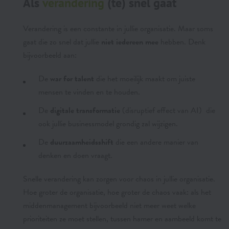
Als
verandering
(te) snel gaat
Verandering is een constante in jullie organisatie. Maar soms
gaat die zo snel dat jullie
niet iedereen mee
hebben. Denk
bijvoorbeeld aan:
De
war for talent
die het moeilijk maakt om juiste
mensen te vinden en te houden.
De
digitale transformatie
(disruptief effect van AI) die
ook jullie businessmodel grondig zal wijzigen.
De
duurzaamheidsshift
die een andere manier van
denken en doen vraagt.
Snelle verandering kan zorgen voor chaos in jullie organisatie.
Hoe groter de organisatie, hoe groter de chaos vaak: als het
middenmanagement bijvoorbeeld niet meer weet welke
prioriteiten ze moet stellen, tussen hamer en aambeeld komt te