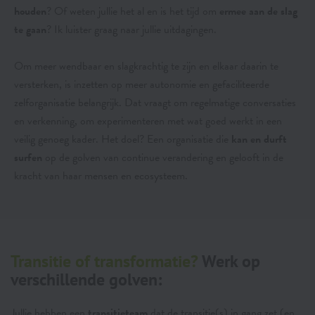
houden
? Of weten jullie het al en is het tijd om
ermee aan de slag
te gaan
? Ik luister graag naar jullie uitdagingen.
Om meer wendbaar en slagkrachtig te zijn en elkaar daarin te
versterken, is inzetten op meer autonomie en gefaciliteerde
zelforganisatie belangrijk. Dat vraagt om regelmatige conversaties
en verkenning, om experimenteren met wat goed werkt in een
veilig genoeg kader. Het doel? Een organisatie die
kan en durft
surfen
op de golven van continue verandering en gelooft in de
kracht van haar mensen en ecosysteem.
Transitie of transformatie?
Werk op
verschillende golven:
Jullie hebben een
transitieteam
dat de transitie(s) in gang zet (en