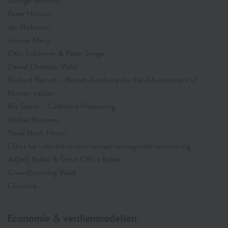
George Monbiot
Peter Hinssen
Jan Rotmans
Joanna Macy
Otto Scharmer & Peter Senge
Daniel Christian Wahl
Richard Barrett - Barrett Academy for the Advancement of
Human values
Ria Baeck - Collective Presenc
ing
Michel Bauwens
Yuval Noah Harari
Oikos.be - denktank voor sociaal-ecologische verandering
Adjiedj Bakas & Trend Office Bakas
CrowdSourcing Week
Ouishare
Economie & verdienmodellen