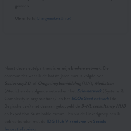
gewoon.
Olivier Torfs|
ChangemakersUnite!
Naast deze sleutelpartners is er
mijn bredere netwer
k. De
communities waar ik de laatste jaren cursus volgde bv.:
Sociocracy3.0
. of
Omgevingsbemiddeling
(UA),
Mediation
(Mediv) en de volgende netwerken: het
Scio-netwerk
(Systems &
Complexity in organsiations
)
en het
ECOnGood netwerk
(de
Belgische vzw) met daaraan gekoppeld de
B-NL consultancy HUB
en Expedition Sustainable Future. En via de Linkedgroep ben ik
ook verbonden met de
IDG Hub Vlaanderen
en
Sociale
Innovatiefabriek.