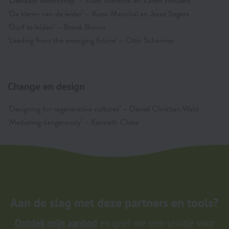
‘Deelbaar leiderschap’ – Koen Marichal en Karen Wouters
‘De kleren van de leider’ – Koen Marichal en Jesse Segers
‘Durf te leiden’ – Brené Brown
‘Leading from the emerging future’ – Otto Scharmer
Change en design
‘Designing for regenerative cultures’ – Daniel Christian Wahl
‘Mediating dangerously’ – Kenneth Cloke
Aan de slag met deze partners en tools?
Ontdek mijn aanbod
en geef me een seintje voor