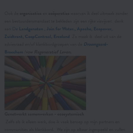
Ook de
organisaties
en
coöperaties
waarvan ik deel uitmaak zonder
een bestuurdersmandaat te bekleden zijn een rijke visvijver: denk
aan
De
Landgenoten
,
Join for Water., Apache, Ecopower,
Zuidtrant, CoopCentraal, Ercoland
Zo maak ik
deel uit van de
adviesraad en/of klankbordgroepen van de
Droomgaar
d-
Broechem
/
vzw Regeneratief Leven.
Genetwerkt samenwerken - ecosystemisch
Zelfs als ik alleen werk, doe ik vaak beroep op mijn partners en
communities als klankbord. We zijn op elkaar ingespeeld en vullen