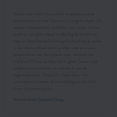
Veerle is de initiële (co)creator) en gepassioneerde
ambassadrice van het ChancesToChange bordspel. Als
sociaal onderneemster, facilitator, arts, healer, trainer,
coach en schrijfster kleurt ze elke dag de wereld wat
meer in. Het ChancesToChange bordspel laat je spelen
in een nieuw verhaal waarin je altijd meer en andere
perspectieven ziet. Bevrijdend, maar absoluut niet
vrijblijvend! Focus op hart, ziel en geest. Samen met
enkele communityleden co-creërde ik mee de
organisatieversie. Versie3.0. is bijna klaar. Het
ondersteunt eveneens de ontwikkeling van de IDGs
(inner delopment goals).
Veerle De Bock |
ChancesToChange