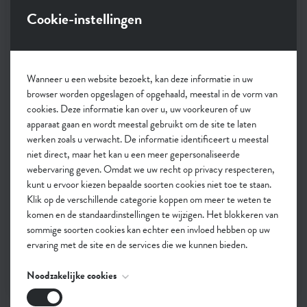
Ik ben er lid van het collectief. we ambiëren een radicaal
Cookie-instellingen
regeneratieve samenleving voorbij incrementele,
goedbedoelde, ontoereikende, contraproductieve
duurzaamheidsintenties. We doen dit door
transitieprocessen te faciliteren op individueel, team-,
Wanneer u een website bezoekt, kan deze informatie in uw
organisatie-, netwerk- en samenlevingsniveau in de rol
browser worden opgeslagen of opgehaald, meestal in de vorm van
van facilitator, moderator, coach, teamcoach, expert,
cookies. Deze informatie kan over u, uw voorkeuren of uw
apparaat gaan en wordt meestal gebruikt om de site te laten
consultant, projectleider, trainer en/of architect. Als
werken zoals u verwacht. De informatie identificeert u meestal
groeiend actienetwerk ontsluiten we een rijke diversiteit
niet direct, maar het kan u een meer gepersonaliseerde
aan mensen, organisaties, vaardigheden en expertise en
webervaring geven. Omdat we uw recht op privacy respecteren,
investeren we continu in onze samenwerkingspraktijk
kunt u ervoor kiezen bepaalde soorten cookies niet toe te staan.
waardoor 1 plus 1 steeds meer wordt dan 3. We bouwen
Klik op de verschillende categorie koppen om meer te weten te
komen en de standaardinstellingen te wijzigen. Het blokkeren van
ons netwerk uit volgens de 7 ethische maatstaven van
sommige soorten cookies kan echter een invloed hebben op uw
coöperatief ondernemen.
ervaring met de site en de services die we kunnen bieden.
Equinox Collective |
Equinox Collective
Noodzakelijke cookies