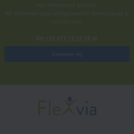
een verkennend gesprek.
We verkennen jouw uitdagingen en denken graag al
met jou mee.
Bel
+32 473 73 25 88
of
Contacteer mij